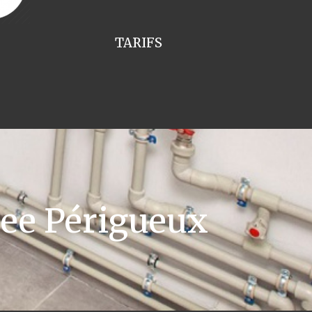
TARIFS
ee Périgueux