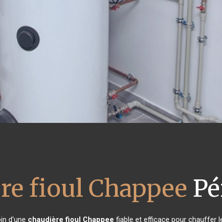
re fioul Chappee
Pé
oin d'une
chaudière fioul Chappee
fiable et efficace pour chauffer 