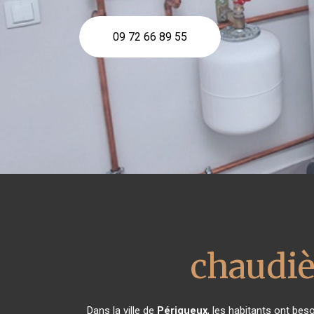
09 72 66 89 55
chaudiè
Dans la ville de
Périgueux
, les habitants ont bes