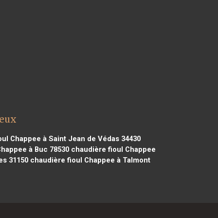
ueux
oul Chappee à Saint Jean de Védas 34430
Chappee à Buc 78530
chaudière fioul Chappee
es 31150
chaudière fioul Chappee à Talmont