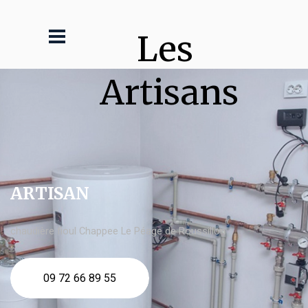
Les 
Artisans
ARTISAN
chaudière fioul Chappee Le Péage de Roussillon
09 72 66 89 55