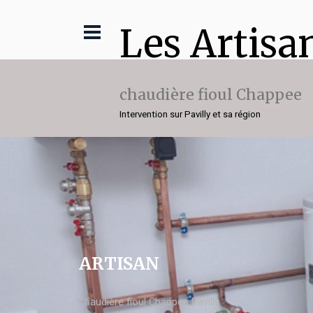
Les Artisa
chaudière fioul Chappee
Intervention sur Pavilly et sa région
ARTISAN
chaudière fioul Chappee Pavilly