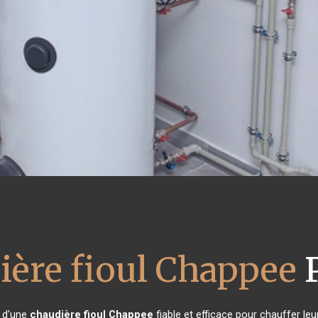
ière fioul Chappee
P
n d'une
chaudière fioul Chappee
fiable et efficace pour chauffer le