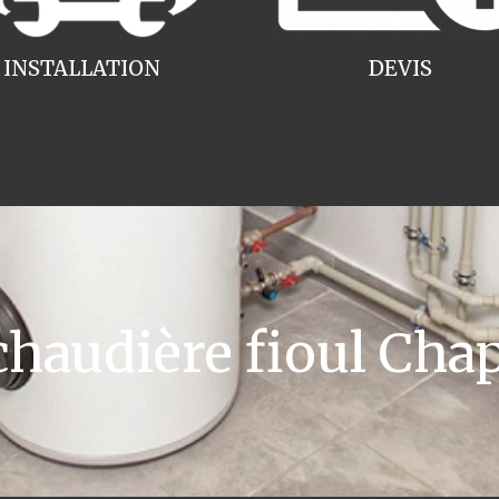
INSTALLATION
DEVIS
audière fioul Chap