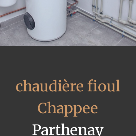
chaudière fioul
Chappee
Parthenay