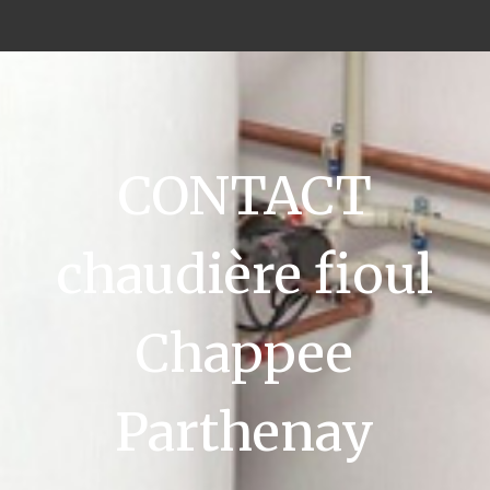
CONTACT
chaudière fioul
Chappee
Parthenay