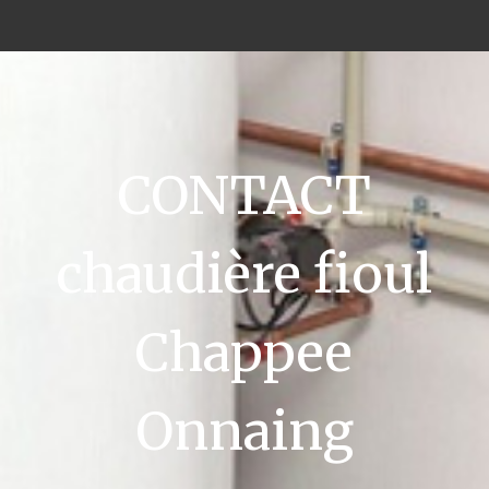
CONTACT
chaudière fioul
Chappee
Onnaing