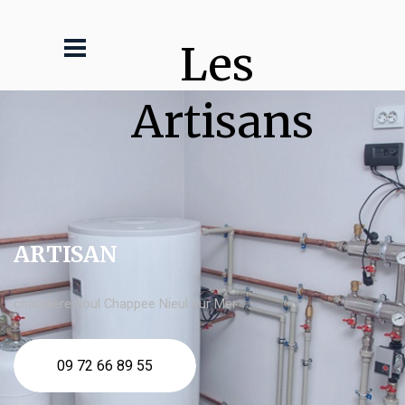
Les 
Artisans
ARTISAN
chaudière fioul Chappee Nieul sur Mer
09 72 66 89 55