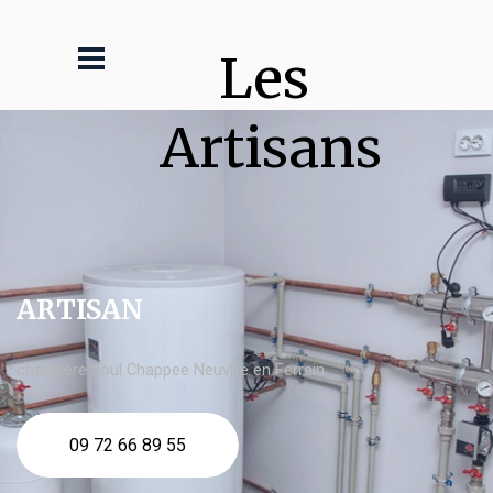
Les 
Artisans
ARTISAN
chaudière fioul Chappee Neuville en Ferrain
09 72 66 89 55