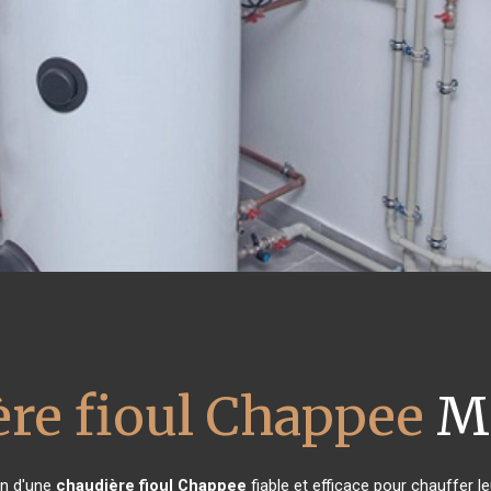
ère fioul Chappee
M
in d'une
chaudière fioul Chappee
fiable et efficace pour chauffer l