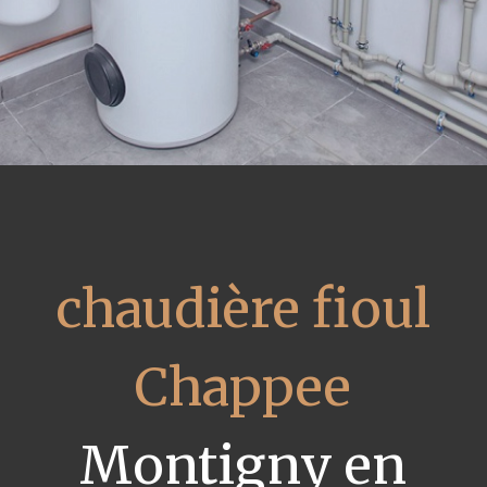
chaudière fioul
Chappee
Montigny en