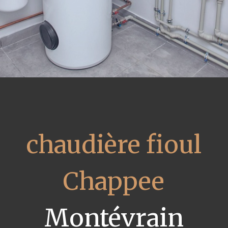
chaudière fioul
Chappee
Montévrain