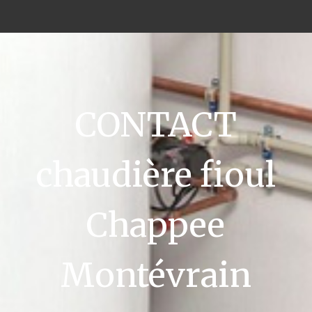
CONTACT
chaudière fioul
Chappee
Montévrain