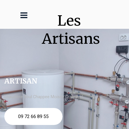
Les 
Artisans
ARTISAN
chaudière fioul Chappee Moissy Cramayel
09 72 66 89 55