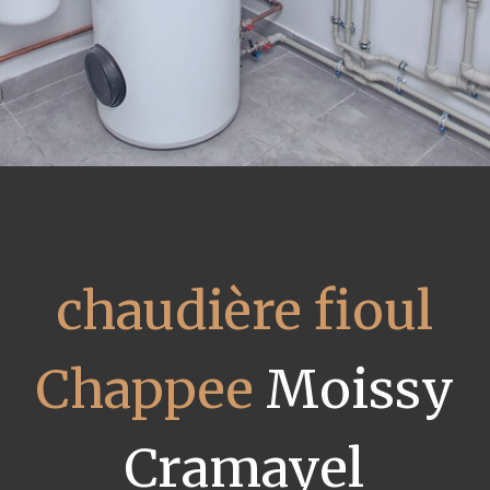
chaudière fioul
Chappee
Moissy
Cramayel