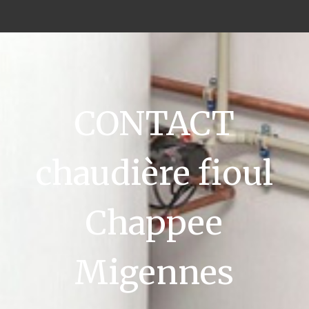
CONTACT
chaudière fioul
Chappee
Migennes