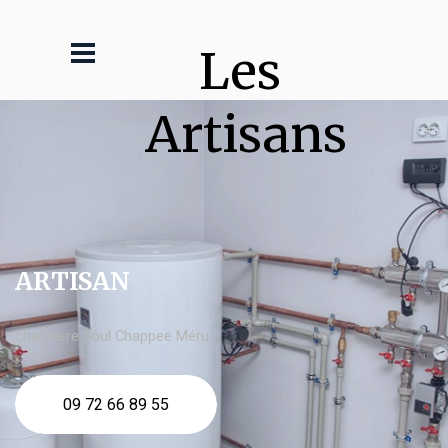
Les 
Artisans
ARTISAN
chaudière fioul Chappee Méru
09 72 66 89 55