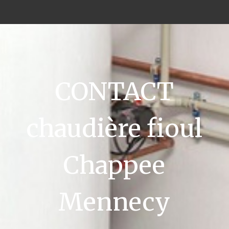
CONTACT
chaudière fioul
Chappee
Mennecy