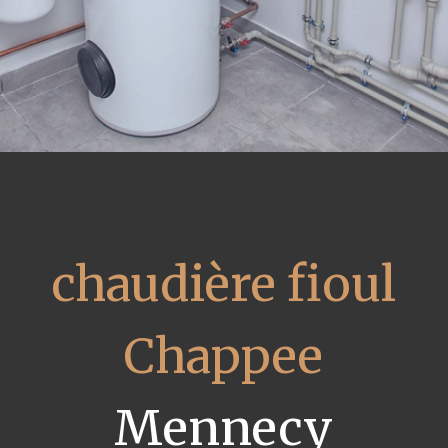
chaudière fioul
Chappee
Mennecy