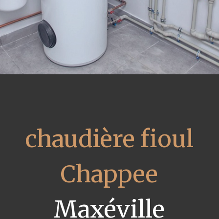
chaudière fioul
Chappee
Maxéville