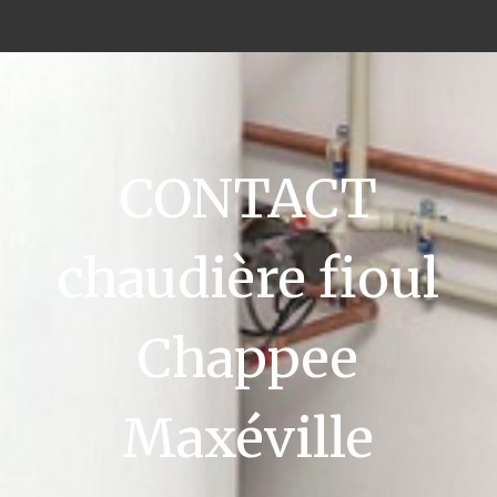
CONTACT
chaudière fioul
Chappee
Maxéville