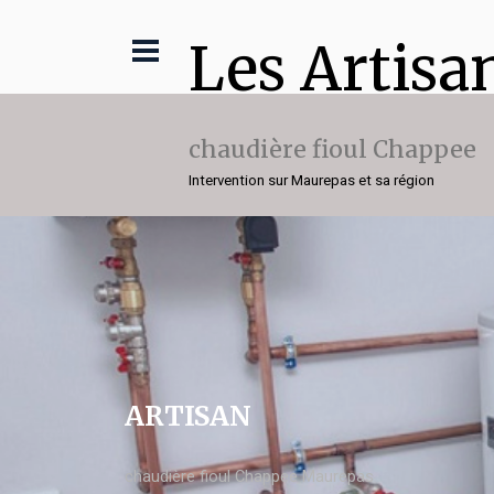
Les Artisa
chaudière fioul Chappee
Intervention sur Maurepas et sa région
ARTISAN
chaudière fioul Chappee Maurepas