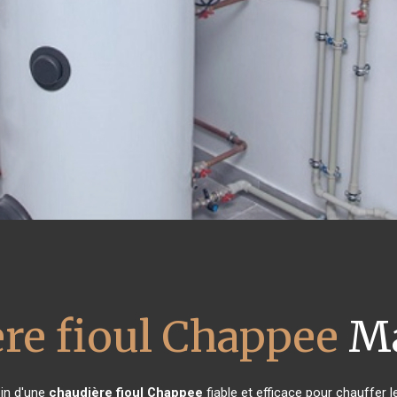
re fioul Chappee
Ma
oin d'une
chaudière fioul Chappee
fiable et efficace pour chauffer 