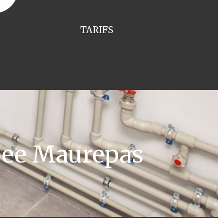
TARIFS
pee Maurepas