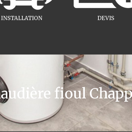
INSTALLATION
DEVIS
udière fioul Chap