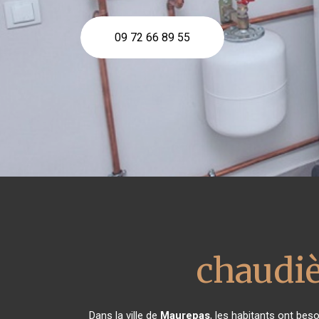
09 72 66 89 55
chaudiè
Dans la ville de
Maurepas
, les habitants ont bes