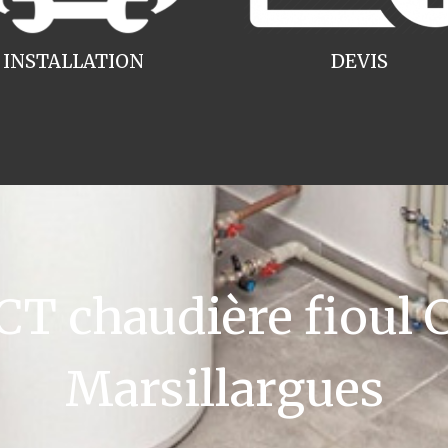
INSTALLATION
DEVIS
T chaudière fioul 
Marsillargues