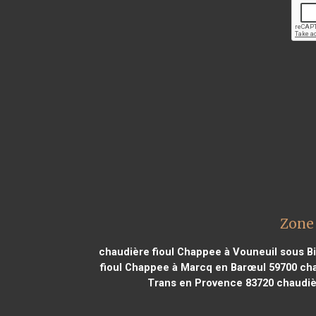
Zone 
chaudière fioul Chappee à Vouneuil sous B
fioul Chappee à Marcq en Barœul 59700
cha
Trans en Provence 83720
chaudièr