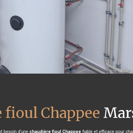
 fioul Chappee
Mars
ont besoin d'une
chaudière fioul Chappee
fiable et efficace pour cha