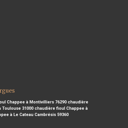
argues
oul Chappee à Montivilliers 76290
chaudière
à Toulouse 31000
chaudière fioul Chappee à
ppee à Le Cateau Cambrésis 59360