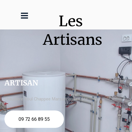
Les 
Artisans
ARTISAN
chaudière fioul Chappee Marsannay la Côte
09 72 66 89 55