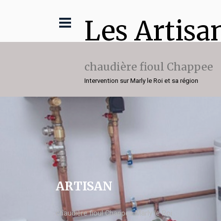
Les Artisa
chaudière fioul Chappee
Intervention sur Marly le Roi et sa région
ARTISAN
chaudière fioul Chappee Marly le Roi