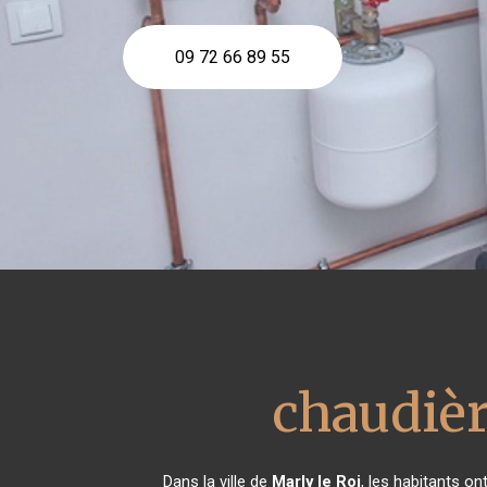
09 72 66 89 55
chaudièr
Dans la ville de
Marly le Roi
, les habitants o