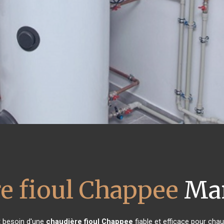
e fioul Chappee
Mar
nt besoin d'une
chaudière fioul Chappee
fiable et efficace pour chau