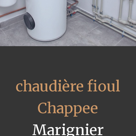
chaudière fioul
Chappee
Marignier