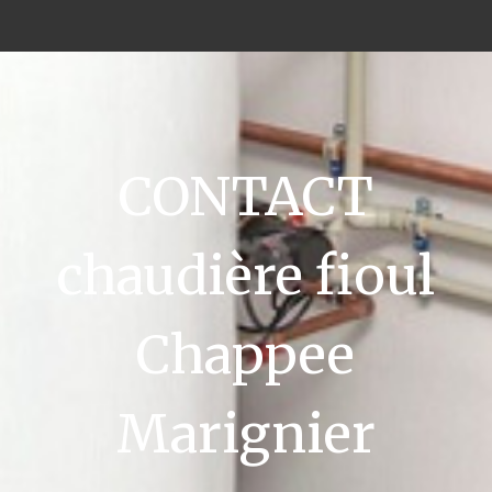
CONTACT
chaudière fioul
Chappee
Marignier