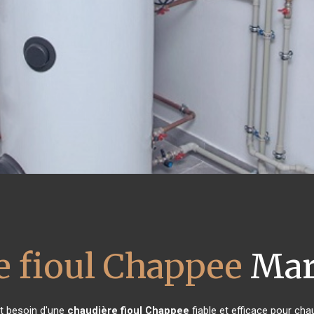
e fioul Chappee
Mar
nt besoin d'une
chaudière fioul Chappee
fiable et efficace pour cha