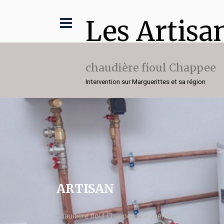
Les Artisa
chaudière fioul Chappee
Intervention sur Marguerittes et sa région
ARTISAN
chaudière fioul Chappee Marguerittes