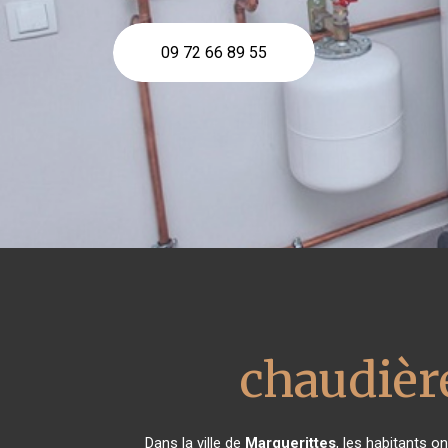
09 72 66 89 55
chaudièr
Dans la ville de
Marguerittes
, les habitants o