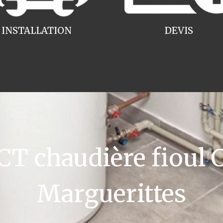
INSTALLATION
DEVIS
T chaudière fioul 
Marguerittes