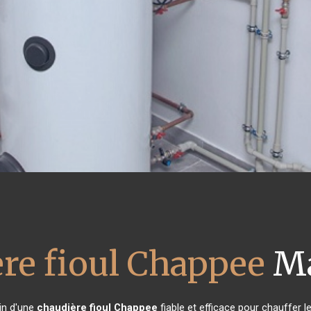
re fioul Chappee
Ma
oin d'une
chaudière fioul Chappee
fiable et efficace pour chauffer l