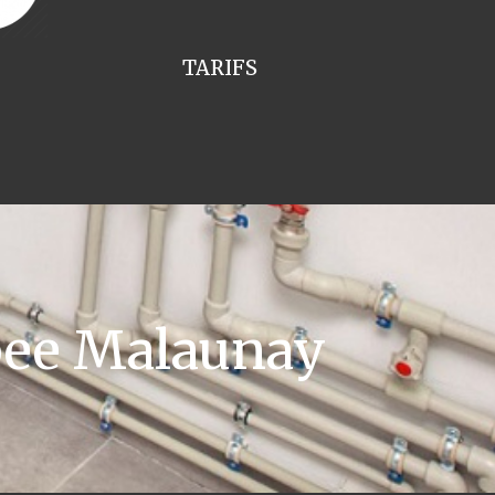
TARIFS
pee Malaunay