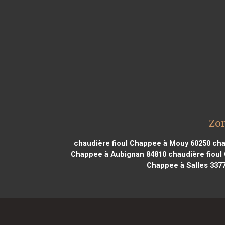
Zon
chaudière fioul Chappee à Mouy 60250
cha
Chappee à Aubignan 84810
chaudière fioul
Chappee à Salles 337