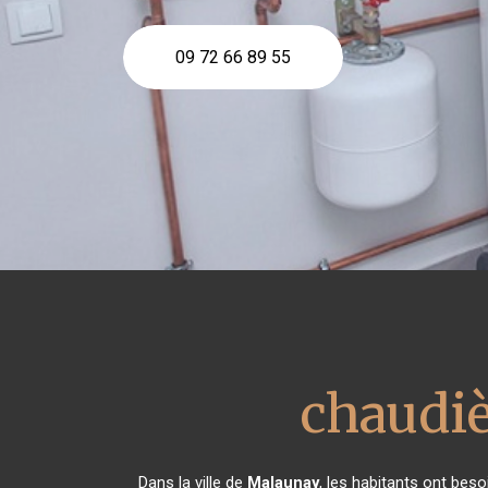
09 72 66 89 55
chaudiè
Dans la ville de
Malaunay
, les habitants ont bes