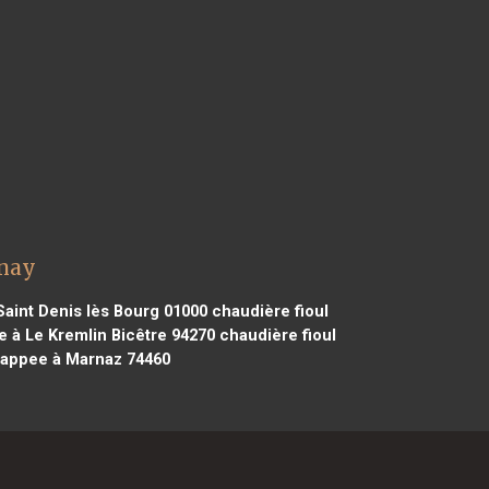
unay
aint Denis lès Bourg 01000
chaudière fioul
 à Le Kremlin Bicêtre 94270
chaudière fioul
happee à Marnaz 74460