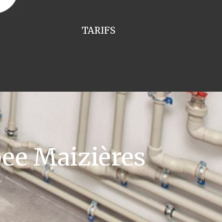
TARIFS
ee Maizières