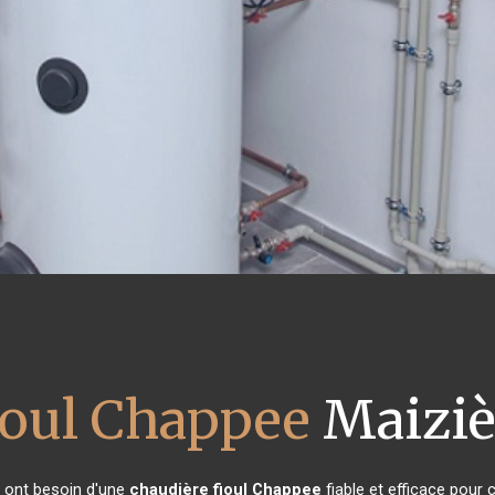
ioul Chappee
Maiziè
s ont besoin d'une
chaudière fioul Chappee
fiable et efficace pour 