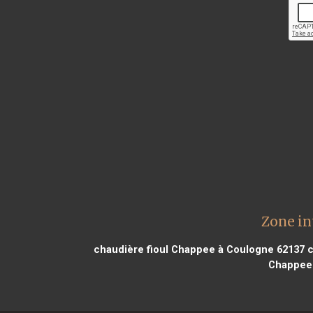
Zone in
chaudière fioul Chappee à Coulogne 62137
c
Chappee 