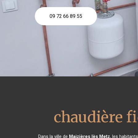
09 72 66 89 55
chaudière f
Dans la ville de
Maizières lès Metz
, les habitant