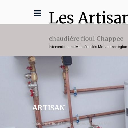
Les Artisa
chaudière fioul Chappee
Intervention sur Maizières lès Metz et sa région
ARTISAN
chaudière fioul Chappee Maizières lès Metz