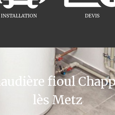
INSTALLATION
DEVIS
udière fioul Chapp
lès Metz