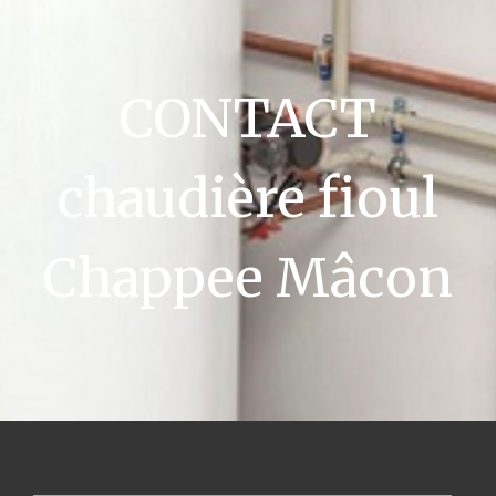
CONTACT
chaudière fioul
Chappee Mâcon