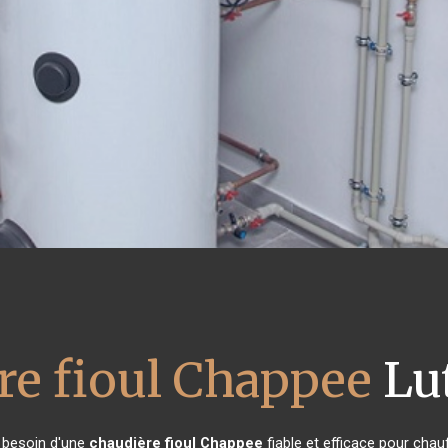
re fioul Chappee
Lu
t besoin d'une
chaudière fioul Chappee
fiable et efficace pour chau