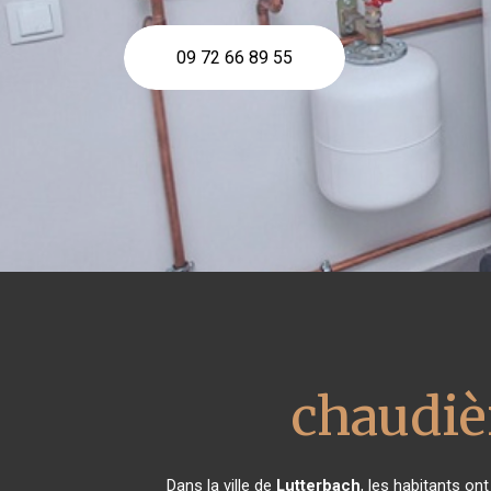
09 72 66 89 55
chaudiè
Dans la ville de
Lutterbach
, les habitants on