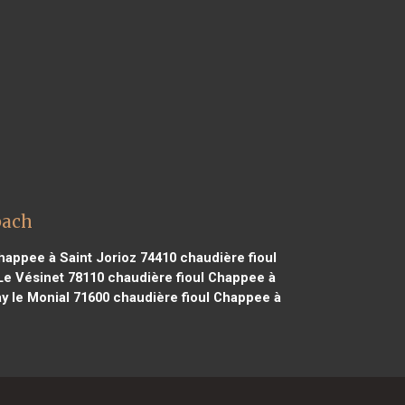
bach
happee à Saint Jorioz 74410
chaudière fioul
Le Vésinet 78110
chaudière fioul Chappee à
y le Monial 71600
chaudière fioul Chappee à