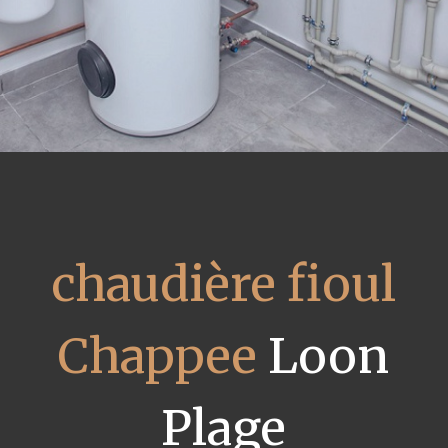
chaudière fioul
Chappee
Loon
Plage