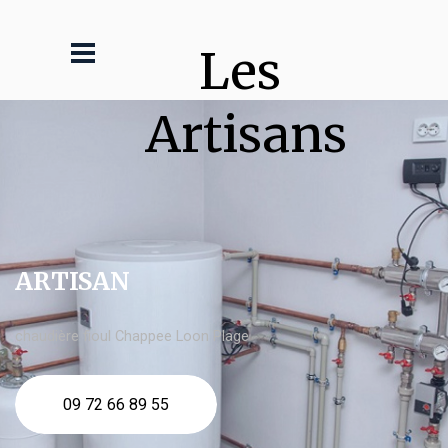
Les 
Artisans
ARTISAN
chaudière fioul Chappee Loon Plage
09 72 66 89 55