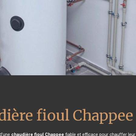
dière fioul Chappee
 d'une
chaudière fioul Chappee
fiable et efficace pour chauffer leu