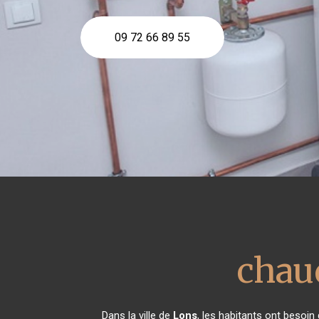
09 72 66 89 55
chau
Dans la ville de
Lons
, les habitants ont besoin