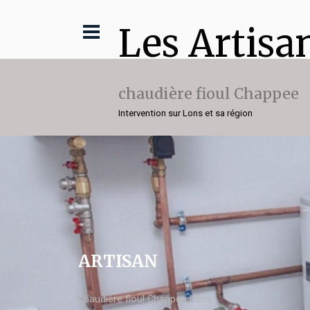
Les Artisa
chaudière fioul Chappee
Intervention sur Lons et sa région
ARTISAN
chaudière fioul Chappee Lons