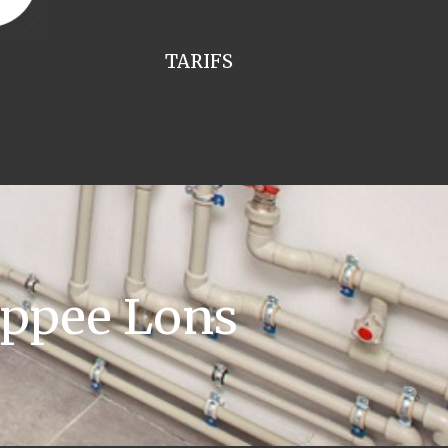
TARIFS
appee Lons