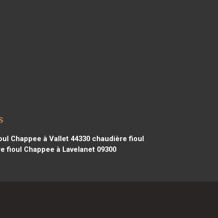
s
oul Chappee à Vallet 44330
chaudière fioul
e fioul Chappee à Lavelanet 09300