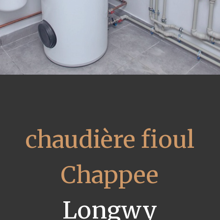
chaudière fioul
Chappee
Longwy