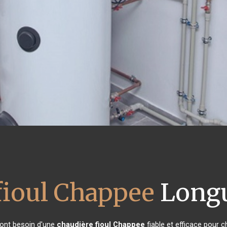
fioul Chappee
Longu
s ont besoin d'une
chaudière fioul Chappee
fiable et efficace pour c