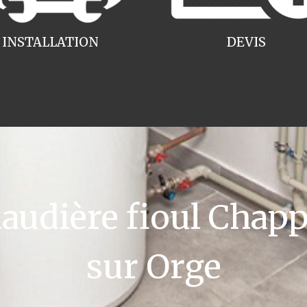
INSTALLATION
DEVIS
udière fioul Chap
sur Orge