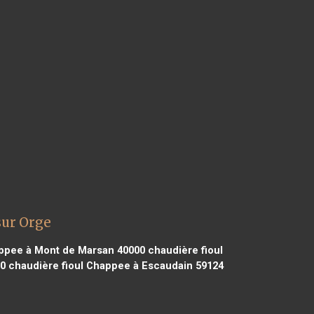
sur Orge
ppee à Mont de Marsan 40000
chaudière fioul
70
chaudière fioul Chappee à Escaudain 59124