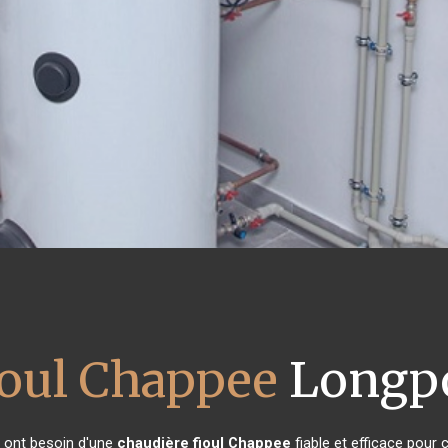
ioul Chappee
Longpo
s ont besoin d'une
chaudière fioul Chappee
fiable et efficace pour 