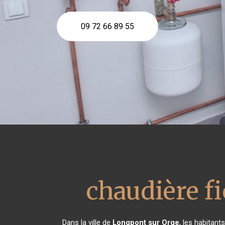
09 72 66 89 55
chaudière f
Dans la ville de
Longpont sur Orge
, les habitant