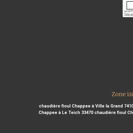
Zone in
chaudière fioul Chappee à Ville la Grand 741
Chappee à Le Teich 33470
chaudière fioul C