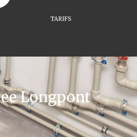
TARIFS
pee Longpont