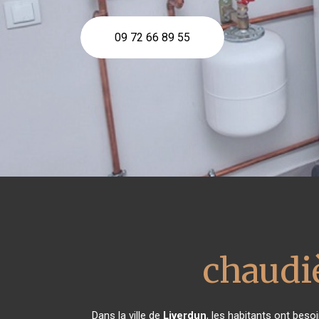
09 72 66 89 55
chaudi
Dans la ville de
Liverdun
, les habitants ont beso