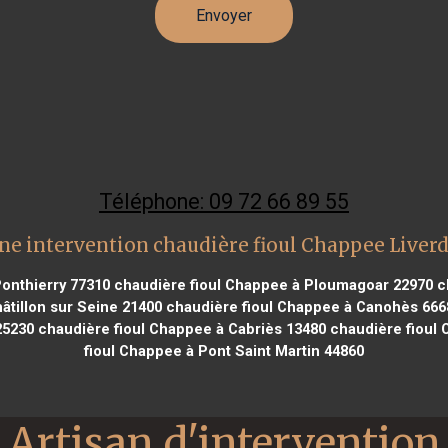
Téléphone: 09 72 66 89 55
ne intervention chaudière fioul Chappee Liver
onthierry 77310
chaudière fioul Chappee à Ploumagoar 22970
ch
âtillon sur Seine 21400
chaudière fioul Chappee à Canohès 666
25230
chaudière fioul Chappee à Cabriès 13480
chaudière fioul 
fioul Chappee à Pont Saint Martin 44860
Artisan d'intervention