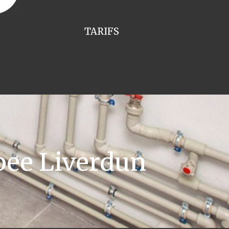
TARIFS
pee Liverdun