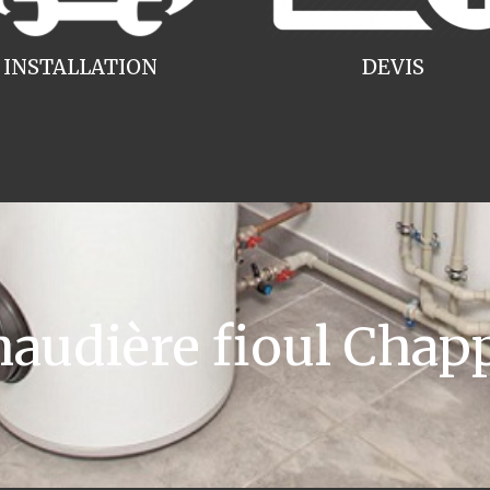
INSTALLATION
DEVIS
udière fioul Chap