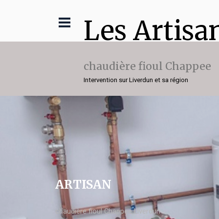
Les Artisa
chaudière fioul Chappee
Intervention sur Liverdun et sa région
ARTISAN
chaudière fioul Chappee Liverdun