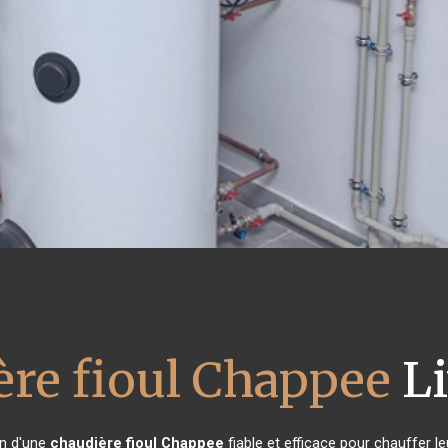
ère fioul Chappee
Li
in d'une
chaudière fioul Chappee
fiable et efficace pour chauffer l