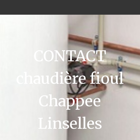
CONTACT
chaudière fioul
Chappee
Linselles