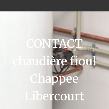
CONTACT
chaudière fioul
Chappee
Libercourt