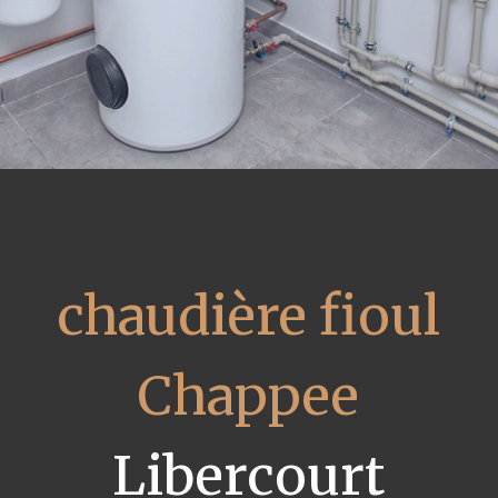
chaudière fioul
Chappee
Libercourt