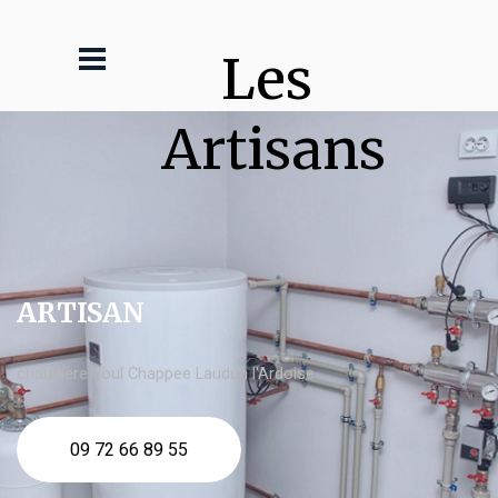
Les 
Artisans
ARTISAN
chaudière fioul Chappee Laudun l'Ardoise
09 72 66 89 55