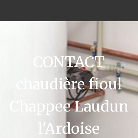
CONTACT
chaudière fioul
Chappee Laudun
l'Ardoise