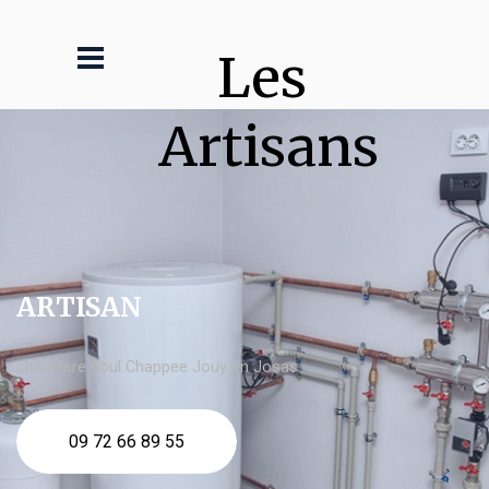
Les 
Artisans
ARTISAN
chaudière fioul Chappee Jouy en Josas
09 72 66 89 55