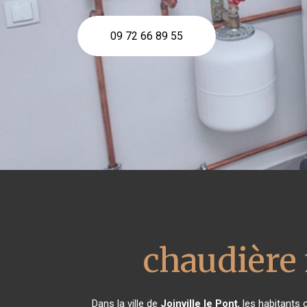
09 72 66 89 55
chaudière
Dans la ville de
Joinville le Pont
, les habitants