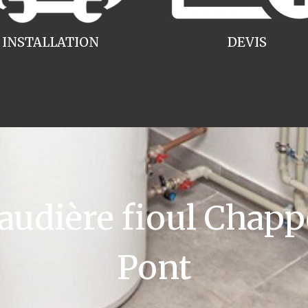
INSTALLATION
DEVIS
dière fioul Chappee
Pont