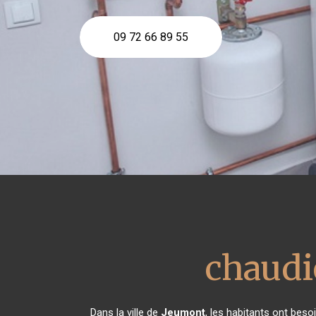
09 72 66 89 55
chaudi
Dans la ville de
Jeumont
, les habitants ont beso