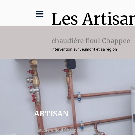
Les Artisa
chaudière fioul Chappee
Intervention sur Jeumont et sa région
ARTISAN
chaudière fioul Chappee Jeumont