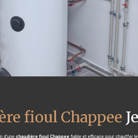
ère fioul Chappee
J
in d'une
chaudière fioul Chappee
fiable et efficace pour chauffer l