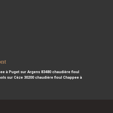
ont
ee à Puget sur Argens 83480
chaudière fioul
ols sur Cèze 30200
chaudière fioul Chappee à