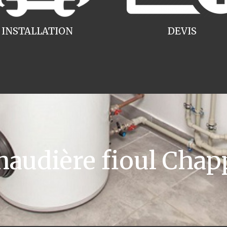
INSTALLATION
DEVIS
audière fioul Chap