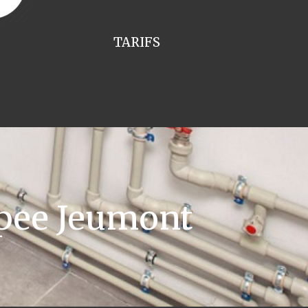
TARIFS
pee Jeumont