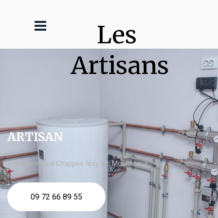
Les 
Artisans
ARTISAN
chaudière fioul Chappee Issy les Moulineaux
09 72 66 89 55