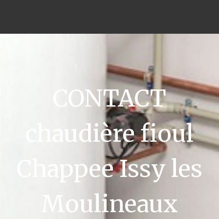
CONTACT
chaudière fioul
Chappee Issy les
Moulineaux