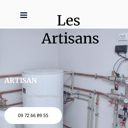
Les 
Artisans
ARTISAN
chaudière fioul Chappee Haute Goulaine
09 72 66 89 55