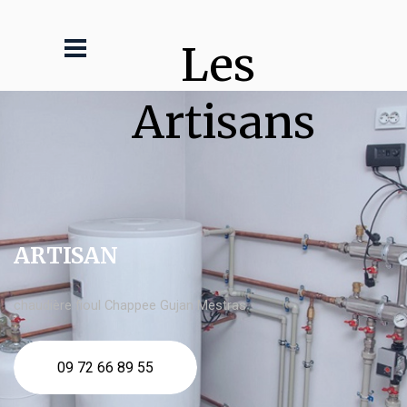
Les 
Artisans
ARTISAN
chaudière fioul Chappee Gujan Mestras
09 72 66 89 55