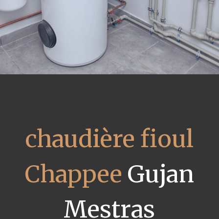
chaudière fioul
Chappee
Gujan
Mestras