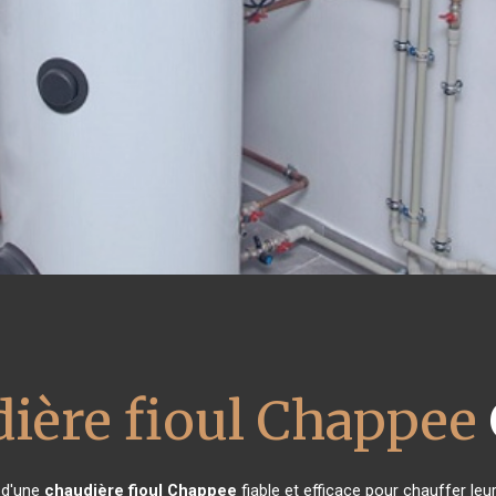
ière fioul Chappee
n d'une
chaudière fioul Chappee
fiable et efficace pour chauffer leu