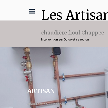
Les Artisa
chaudière fioul Chappee
Intervention sur Guise et sa région
ARTISAN
chaudière fioul Chappee Guise