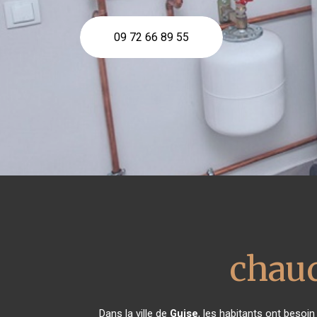
09 72 66 89 55
chaud
Dans la ville de
Guise
, les habitants ont besoi