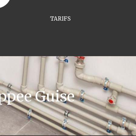
TARIFS
ppee Guise