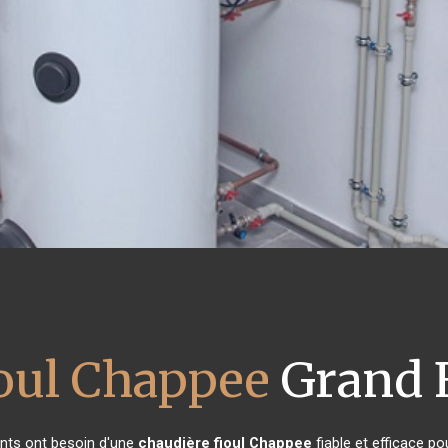
ioul Chappee
Grand F
tants ont besoin d'une
chaudière fioul Chappee
fiable et efficace po