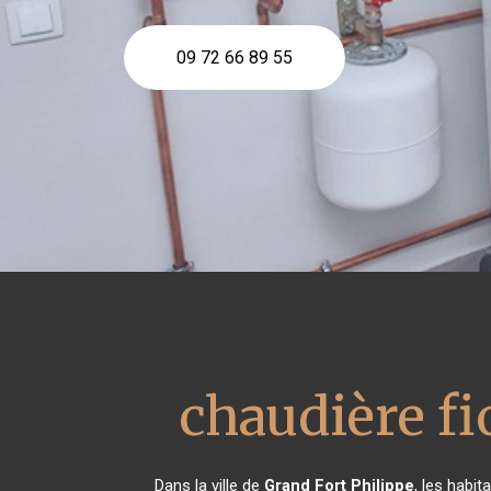
09 72 66 89 55
chaudière f
Dans la ville de
Grand Fort Philippe
, les habi