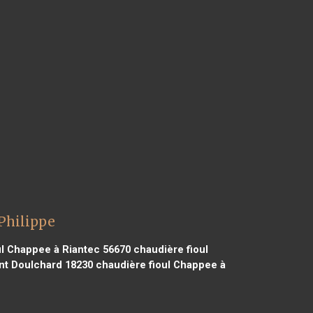
Philippe
l Chappee à Riantec 56670
chaudière fioul
nt Doulchard 18230
chaudière fioul Chappee à