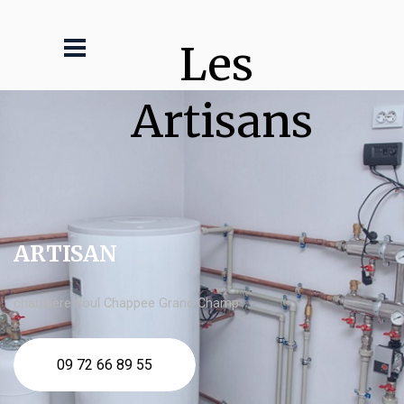
Les 
Artisans
ARTISAN
chaudière fioul Chappee Grand Champ
09 72 66 89 55