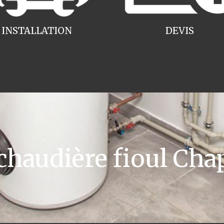
INSTALLATION
DEVIS
audière fioul Cha