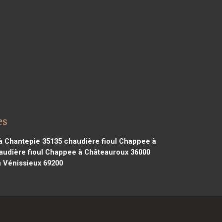
es
à Chantepie 35135
chaudière fioul Chappee à
udière fioul Chappee à Châteauroux 36000
 Vénissieux 69200