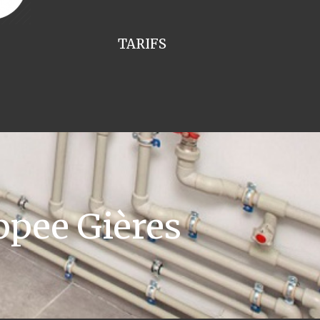
TARIFS
ppee Gières