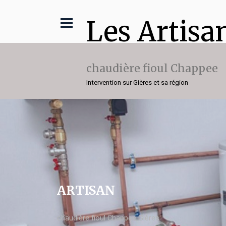
Les Artisa
chaudière fioul Chappee
Intervention sur Gières et sa région
ARTISAN
chaudière fioul Chappee Gières