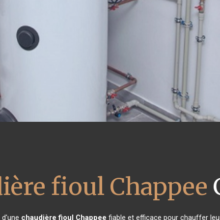
ière fioul Chappee
n d'une
chaudière fioul Chappee
fiable et efficace pour chauffer le