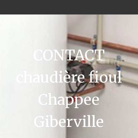
CONTACT
chaudière fioul
Chappee
Giberville