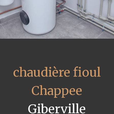
chaudière fioul
Chappee
Giberville