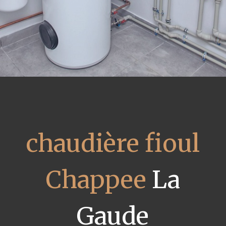
chaudière fioul
Chappee
La
Gaude