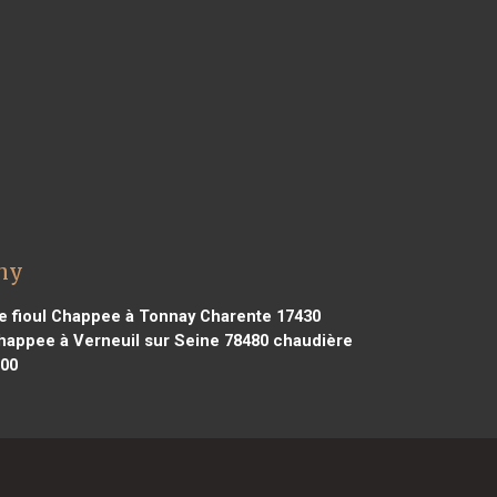
chy
 fioul Chappee à Tonnay Charente 17430
happee à Verneuil sur Seine 78480
chaudière
200