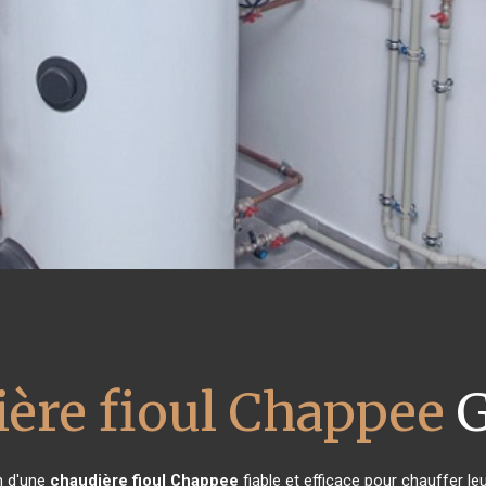
ère fioul Chappee
G
n d'une
chaudière fioul Chappee
fiable et efficace pour chauffer le