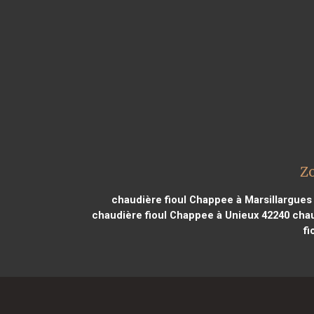
Zo
chaudière fioul Chappee à Marsillargues
chaudière fioul Chappee à Unieux 42240
chau
fi