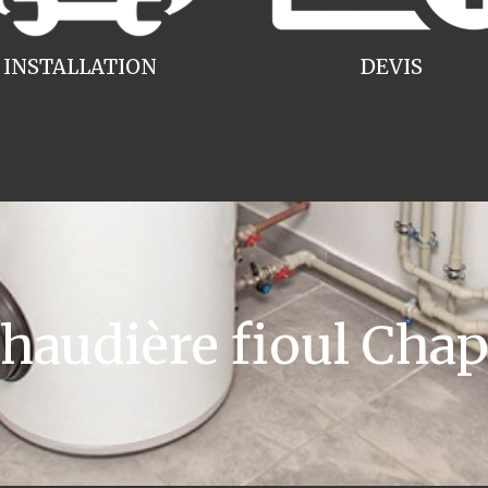
INSTALLATION
DEVIS
audière fioul Cha