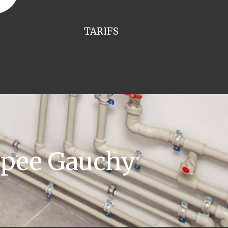
TARIFS
ppee Gauchy