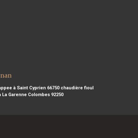
gnan
appee à Saint Cyprien 66750
chaudière fioul
à La Garenne Colombes 92250