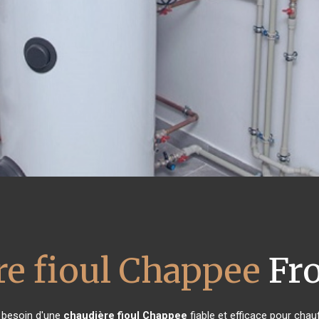
re fioul Chappee
Fro
t besoin d'une
chaudière fioul Chappee
fiable et efficace pour chau