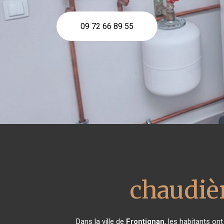
09 72 66 89 55
chaudiè
Dans la ville de
Frontignan
, les habitants on