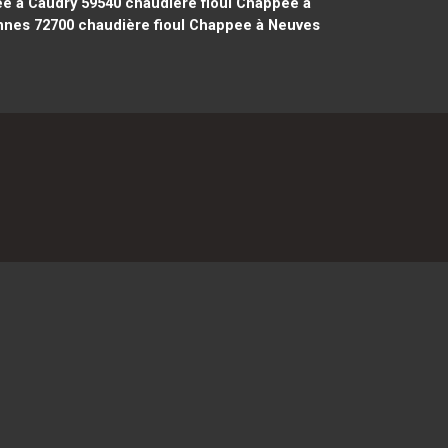
e à Caudry 59540
chaudière fioul Chappee à
nnes 72700
chaudière fioul Chappee à Neuves