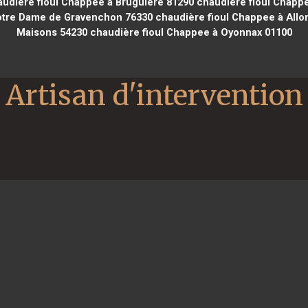
udière fioul Chappee à Bruguière 81290
chaudière fioul Chappe
otre Dame de Gravenchon 76330
chaudière fioul Chappee à Allo
Maisons 54230
chaudière fioul Chappee à Oyonnax 01100
Artisan d'intervention