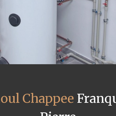
ioul Chappee
Franqu