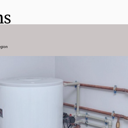
ns
égion