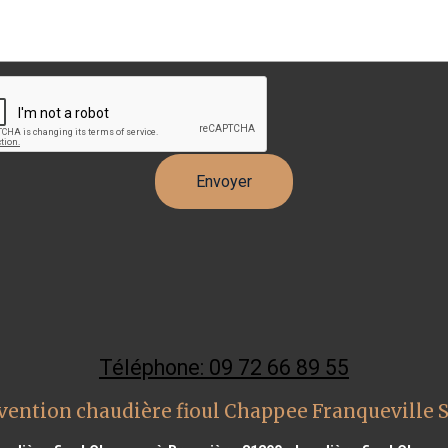
Téléphone: 09 72 66 89 55
vention chaudière fioul Chappee Franqueville S