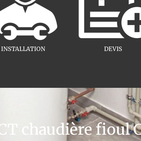
INSTALLATION
DEVIS
T chaudière fioul 