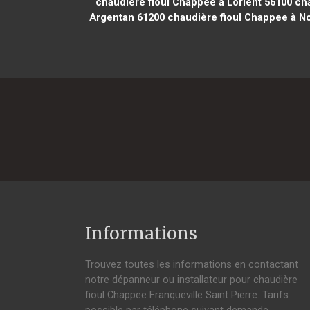
chaudière fioul Chappee à Lorient 56100
cha
Argentan 61200
chaudière fioul Chappee à N
Informations
Trouvez toutes les informations en contactant
notre dépanneur ou installateur pour chaudière
fioul Chappee Franqueville Saint Pierre. Tarifs
possible par téléphone suivant demande,