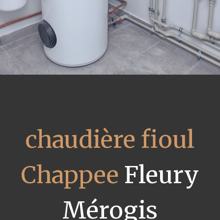
chaudière fioul
Chappee
Fleury
Mérogis