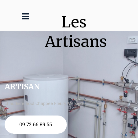
Les 
Artisans
ARTISAN
chaudière fioul Chappee Fleury Mérogis
09 72 66 89 55